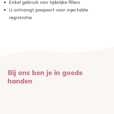
Enkel gebruik van tijdelijke fillers
U ontvangt paspoort voor injectable
registratie
Bij ons ben je in goede
handen
Ons team van specialisten staat klaar om je
te begeleiden en het beste resultaat te
behalen. Maak kennis met onze