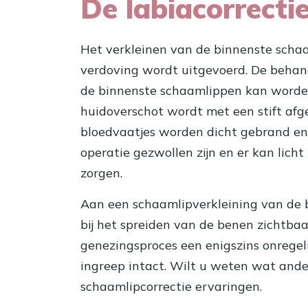
De labiacorrecti
Het verkleinen van de binnenste schaa
verdoving wordt uitgevoerd. De behand
de binnenste schaamlippen kan worden 
huidoverschot wordt met een stift afg
bloedvaatjes worden dicht gebrand e
operatie gezwollen zijn en er kan lich
zorgen.
Aan een
schaamlipverkleining
van de b
bij het spreiden van de benen zichtba
genezingsproces een enigszins onregelma
ingreep intact. Wilt u weten wat and
schaamlipcorrectie ervaringen.