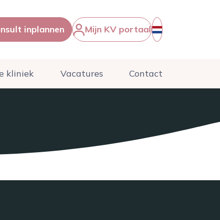
onsult inplannen
Mijn KV portaal
e kliniek
Vacatures
Contact