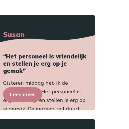
Susan
“Het personeel is vriendelijk
en stellen je erg op je
gemak”
Gisteren middag heb ik de
ingreep gehad. Het personeel is
Lees meer
erg vriendelijk en stellen je erg op
je gemak. De ingreep zelf duurt
niet lang, max 30 minut...