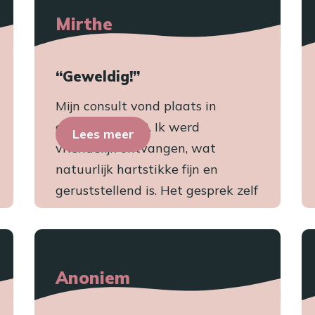
Mirthe
“Geweldig!”
Mijn consult vond plaats in
december 2018. Ik werd
Lees meer
vriendelijk ontvangen, wat
natuurlijk hartstikke fijn en
geruststellend is. Het gesprek zelf
was er...
Anoniem