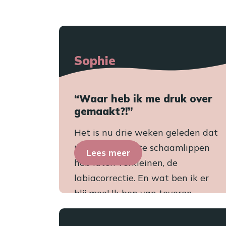
Sophie
“Waar heb ik me druk over
gemaakt?!”
Het is nu drie weken geleden dat
ik mijn binnenste schaamlippen
Lees meer
heb laten verkleinen, de
labiacorrectie. En wat ben ik er
blij mee! Ik ben van tevoren...