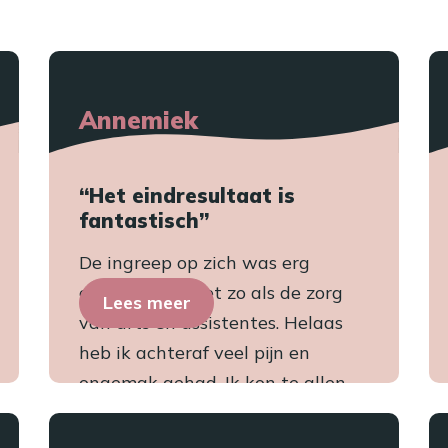
Annemiek
“Het eindresultaat is
fantastisch”
De ingreep op zich was erg
comfortabel. Net zo als de zorg
Lees meer
van arts en assistentes. Helaas
heb ik achteraf veel pijn en
ongemak gehad. Ik kon te allen...