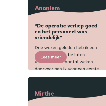
Anoniem
“De operatie verliep goed
en het personeel was
vriendelijk”
Drie weken geleden heb ik een
schaamlipcorrectie laten
Lees meer
uitvoeren. Een aantal weken
daarvoor ben ik voor een eerste
consult bij de kliniek geweest.
Dit...
Mirthe