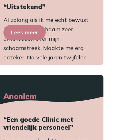
“Uitstekend”
Al zolang als ik me echt bewust
ben van mijn lichaam zeer
Lees meer
ontevreden over mijn
schaamstreek. Maakte me erg
onzeker. Na vele jaren twijfelen
gezien de ...
Anoniem
“Een goede Clinic met
vriendelijk personeel”