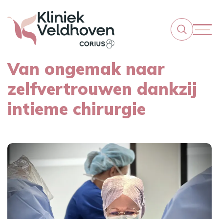
Van ongemak naar
zelfvertrouwen dankzij
intieme chirurgie