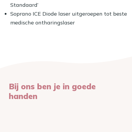
Standaard’
Soprano ICE Diode laser uitgeroepen tot beste
medische ontharingslaser
Bij ons ben je in goede
handen
Ons team van specialisten staat klaar om je
te begeleiden en het beste resultaat te
behalen. Maak kennis met onze