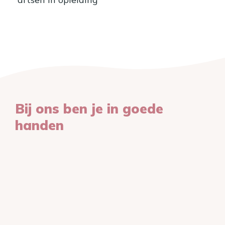
Bij ons ben je in goede
handen
Ons team van specialisten staat klaar om je
te begeleiden en het beste resultaat te
behalen. Maak kennis met onze
huidtherapeuten en huidspecialisten die jou
met zorg, precisie en toewijding door elke