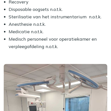
Recovery
Disposable oogsets n.o.t.k.
Sterilisatie van het instrumentarium n.o.t.k.
Anesthesie n.o.t.k.
Medicatie n.o.t.k.
Medisch personeel voor operatiekamer en
verpleegafdeling n.o.t.k.